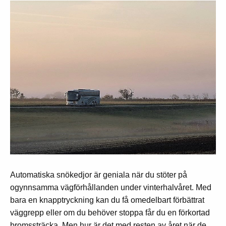
Automatiska snökedjor är geniala när du stöter på
ogynnsamma vägförhållanden under vinterhalvåret. Med
bara en knapptryckning kan du få omedelbart förbättrat
väggrepp eller om du behöver stoppa får du en förkortad
bromssträcka. Men hur är det med resten av året när de