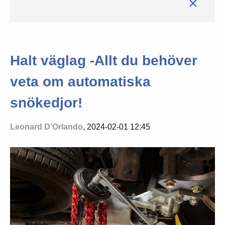
×
Halt väglag -Allt du behöver
veta om automatiska
snökedjor!
Leonard D'Orlando
, 2024-02-01 12:45