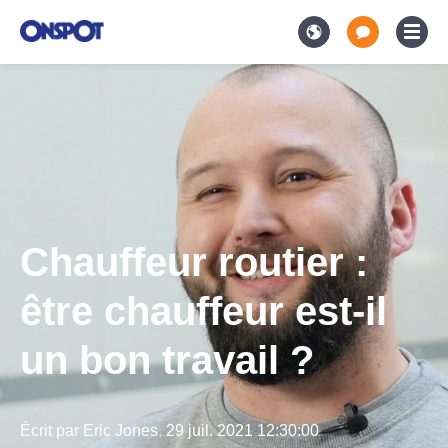
Chauffeur routier :
être chauffeur est-il
un bon travail ?
Écrit par
Eric Jones
,
29 juil. 2021 12:30:00