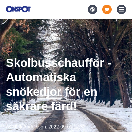
Skolbusschaufför -
Automatiska
snökedjor för en
säkrare färd!
Av
Ulrik Andersson
,
2022-09-01 12:30