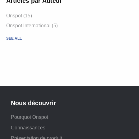
Articles par Auteur
Onspot
(15)
Onspot International
(5)
SEE ALL
Nous découvrir
Pourquoi Onspot
Connaissances
Présentation de produit