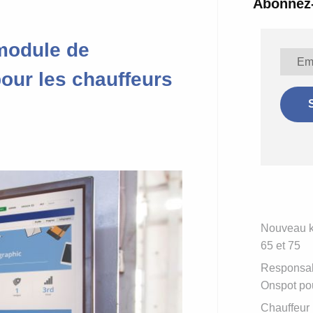
Abonnez-
 module de
our les chauffeurs
Nouveau ki
65 et 75
Responsabl
Onspot pou
Chauffeur 