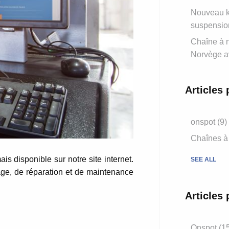
Nouveau ki
suspensio
Chaîne à n
Norvège a
Articles 
onspot
(9)
Chaînes à
s disponible sur notre site internet.
SEE ALL
age, de réparation et de maintenance
Articles 
Onspot
(1