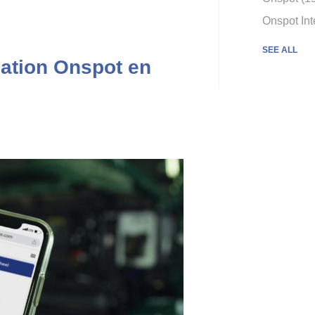
Onspot Int
SEE ALL
mation Onspot en