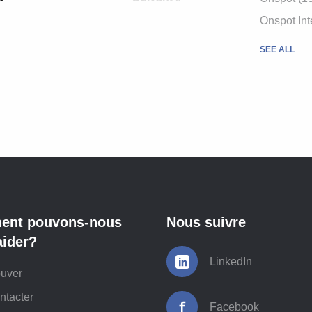
Onspot Int
SEE ALL
nt pouvons-nous
Nous suivre
aider?
LinkedIn
ouver
ntacter
Facebook