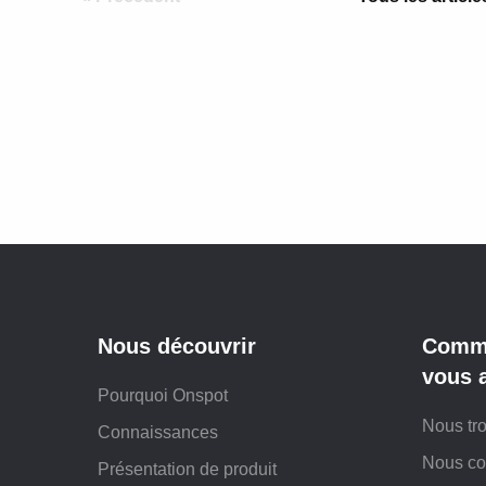
Nous découvrir
Comme
vous 
Pourquoi Onspot
Nous tr
Connaissances
Nous co
Présentation de produit