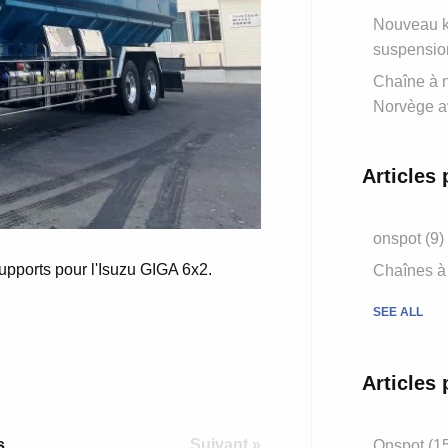
Nouveau ki
suspensio
Chaîne à n
Norvège a
Articles 
onspot
(9)
upports pour
l'Isuzu GIGA 6x2.
Chaînes à
SEE ALL
Articles 
s
Suivant »
Onspot
(1