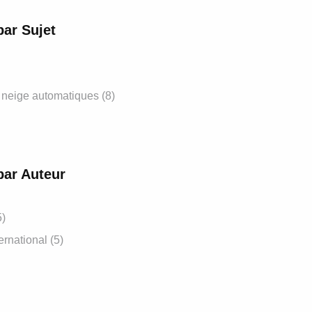
par Sujet
 neige automatiques
(8)
par Auteur
5)
ernational
(5)