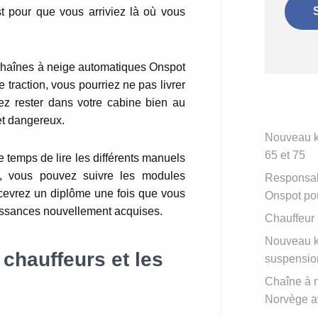
t pour que vous arriviez là où vous
e chaînes à neige automatiques Onspot
e traction, vous pourriez ne pas livrer
ez rester dans votre cabine bien au
et dangereux.
Nouveau ki
65 et 75
 le temps de lire les différents manuels
, vous pouvez suivre les modules
Responsabl
cevrez un diplôme une fois que vous
Onspot pou
issances nouvellement acquises.
Chauffeur 
Nouveau ki
 chauffeurs et les
suspensio
Chaîne à n
Norvège a