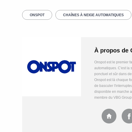
ONSPOT
CHAÎNES À NEIGE AUTOMATIQUES
À propos de
Onspot est le premier f
automatiques. C'est la 
ponctuel et sûr dans de
Onspot est là chaque foi
de basculer l'interrupte
disponible en marche ava
membre du VBG Group (