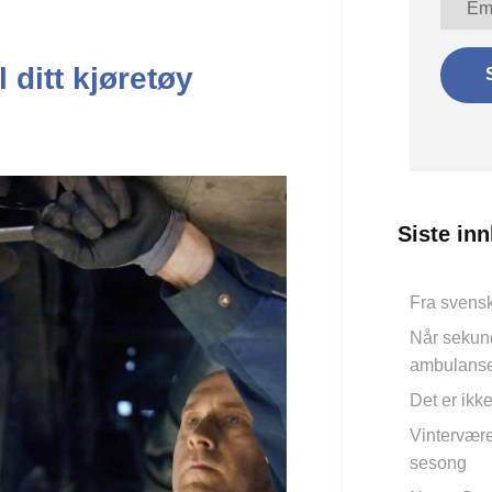
 ditt kjøretøy
Siste in
Fra svensk
Når sekunde
ambulans
Det er ikke
Vinterværet
sesong