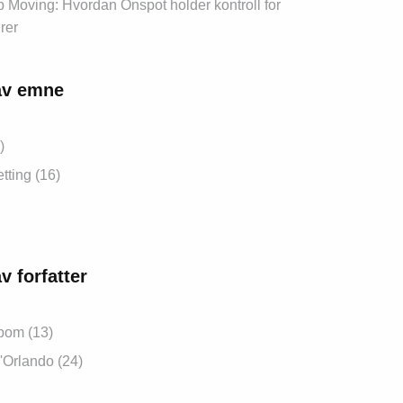
 Moving: Hvordan Onspot holder kontroll for
rer
av emne
)
tting (16)
v forfatter
bom (13)
'Orlando (24)