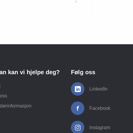
»
an kan vi hjelpe deg?
Følg oss
s
LinkedIn
 oss
dørinformasjon
Facebook
Instagram