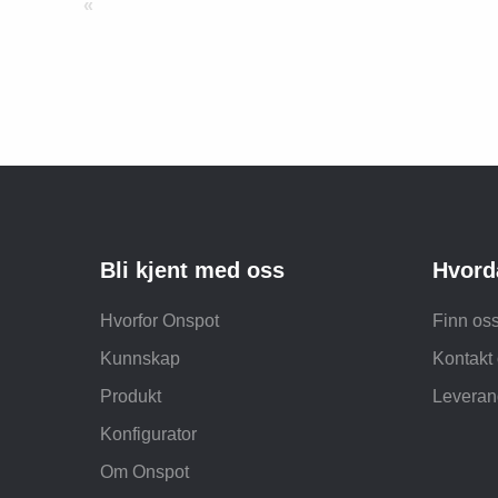
«
Bli kjent med oss
Hvord
Hvorfor Onspot
Finn os
Kunnskap
Kontakt
Produkt
Leveran
Konfigurator
Om Onspot