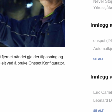
Never Stop
Yrkessjåfø
Innlegg 
onspot (24
Automatkje
 fjernet når det gjelder tilpasning og
SE ALT
ielt ved å bruke Onspot Konfigurator.
Innlegg a
Eric Carle
Leonard D
SE ALT