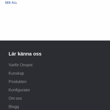
SEE ALL
Lär känna oss
Varför Onspot
Kunskap
Produkten
Konfigurator
Om oss
Blogg