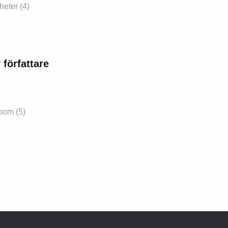
yheter
(4)
 författare
ebom
(5)