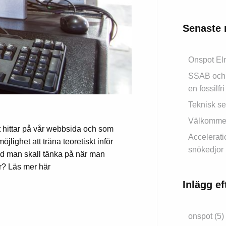
Senaste 
Onspot Elm
SSAB och 
en fossilfri
Teknisk ser
Välkommen 
t hittar på vår webbsida och som
Accelerati
lighet att träna teoretiskt inför
snökedjor
vad man skall tänka på när man
er? Läs mer här
Inlägg e
onspot
(5)