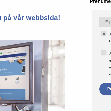
Prenumer
u på vår webbsida!
J
P
J
g
u
v