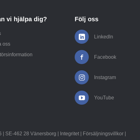
n vi hjälpa dig?
Följ oss
s
LinkedIn
a oss
örsinformation
Facebook
Instagram
YouTube
 SE-462 28 Vänersborg |
Integritet
|
Försäljningsvillkor
|