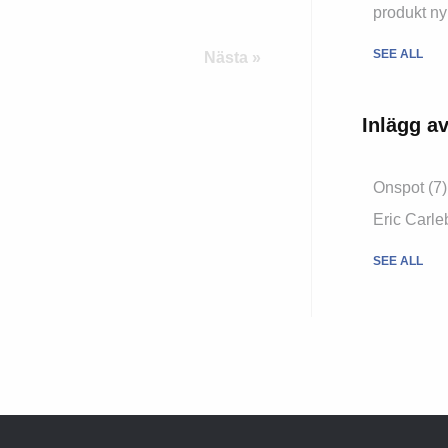
produkt n
SEE ALL
Nästa »
Inlägg av
Onspot
(7)
Eric Carl
SEE ALL