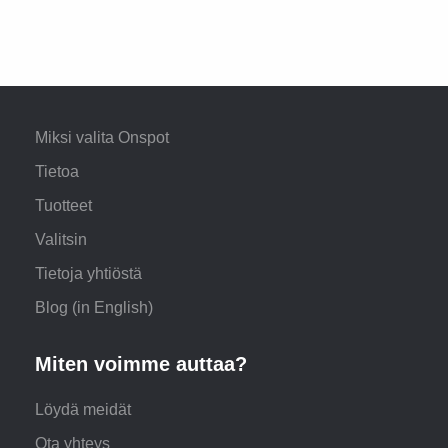
Miksi valita Onspot
Tietoa
Tuotteet
Valitsin
Tietoja yhtiöstä
Blog (in English)
Miten voimme auttaa?
Löydä meidät
Ota yhteys