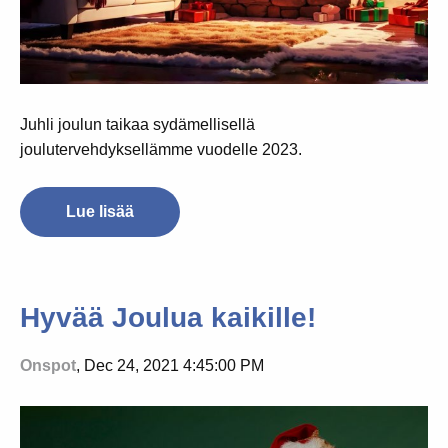
Juhli joulun taikaa sydämellisellä
joulutervehdyksellämme vuodelle 2023.
Lue lisää
Hyvää Joulua kaikille!
Onspot
, Dec 24, 2021 4:45:00 PM