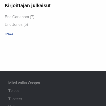
Kirjoittajan julkaisut
Eric Carlebom (7)
Eric Jones (5)
LISÄÄ
Miksi valita Onspot
Tietoa
Tuotteet