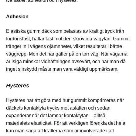
två saker: adhesion och hysteres.
Adhesion
Elastiska gummidäck som belastas av kraftigt tryck från
fordonslast, häftar fast mot den skrovliga vägytan. Gummit
tränger in i vägens ojämnheter, vilket resulterar i bättre
väggrepp. Men det här gäller på en torr väg. När vägarna
är isiga minskar vidhäftningen avsevärt, och har man då
inget slirskydd måste man vara vä
ldigt uppmärksam.
Hysteres
Hysteres har att göra med hur gummit komprimeras när
däckets kontaktyta trycks mot asfalten och sedan
expanderar när det lämnar kontaktytan – alltså
materialets elasticitet. För att verkligen förenkla det hela
kan man säga att krafterna som är involverade i att