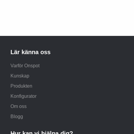
Lär känna oss
Varför Onspot
Kunskap
Produkten
Konfigurator
Om oss
Blogg
Hur kan vi hjälpa dig?