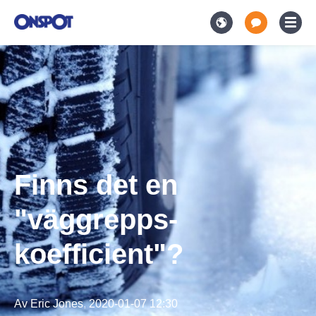
Finns det en
"väggrepps-
koefficient"?
Av
Eric Jones
,
2020-01-07 12:30