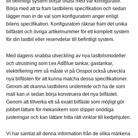
till befintligt system börjar oftast med vår konfigurator.
Börja med att ta fram lastbilens specifikation och sedan
lägger man in de val som konfiguratorn anger enligt
bilens specifikation. Konfiguratorn räknar fram det unika
bilfästet och övriga artikelnummer för ett komplett system
för din lastbil eller reservdelar till befintligt system.
Med dagens snabba utveckling av nya lastbilsmodeller
och utrustning som t.ex AdBlue tankar, gastankar,
elektrifiering mm så måste vi på Onspot också utveckla
nya bilfästen för att kunna matcha dessa specifikationer.
Genom att skanna lastbilens underrede och ha de som
mall kan vi sedan börja konstruera det nya bilfästet.
Genom att tillverka ett så exakt bilfäste som möjligt gör
jobbet lättare för mekanikern som slipper onödiga
justeringar och kan lättare hitta rätt vinklar till kedjehjulen.
Vi har samlat all denna information från de olika märkena