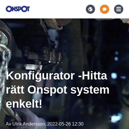
Konfigurator -Hitta
rätt Onspot system
enkelt!
Av
Ulrik Andersson
,
2022-05-26 12:30