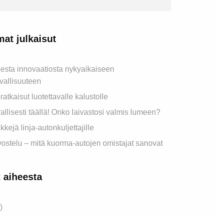
at julkaisut
esta innovaatiosta nykyaikaiseen
rvallisuuteen
atkaisut luotettavalle kalustolle
rallisesti täällä! Onko laivastosi valmis lumeen?
kkejä linja-autonkuljettajille
ostelu – mitä kuorma-autojen omistajat sanovat
t aiheesta
)