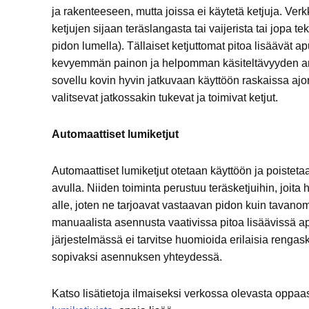
ja rakenteeseen, mutta joissa ei käytetä ketjuja. Ver
ketjujen sijaan teräslangasta tai vaijerista tai jopa te
pidon lumella).
Tällaiset ketjuttomat pitoa lisäävät ap
kevyemmän painon ja helpomman käsiteltävyyden ans
sovellu kovin hyvin jatkuvaan käyttöön raskaissa ajo
valitsevat jatkossakin tukevat ja toimivat ketjut.
Automaattiset lumiketjut
Automaattiset lumiketjut otetaan käyttöön ja poiste
avulla. Niiden toiminta perustuu teräsketjuihin, joita
alle, joten ne tarjoavat vastaavan pidon kuin tavanom
manuaalista asennusta vaativissa pitoa lisäävissä a
järjestelmässä ei tarvitse huomioida erilaisia rengas
sopivaksi asennuksen yhteydessä.
Katso lisätietoja ilmaiseksi verkossa olevasta opp