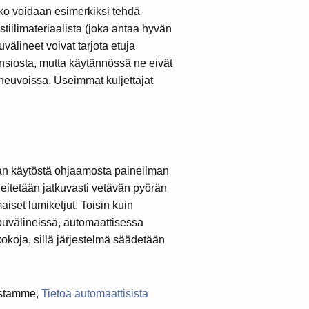
kko voidaan esimerkiksi tehdä
kstiilimateriaalista (joka antaa hyvän
uvälineet voivat tarjota etuja
iosta, mutta käytännössä ne eivät
neuvoissa. Useimmat kuljettajat
taan käytöstä ohjaamosta paineilman
 heitetään jatkuvasti vetävän pyörän
aiset lumiketjut.
Toisin kuin
puvälineissä, automaattisessa
kokoja, sillä järjestelmä säädetään
aastamme
,
Tietoa automaattisista