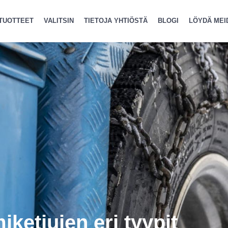
TUOTTEET
VALITSIN
TIETOJA YHTIÖSTÄ
BLOGI
LÖYDÄ MEI
ketjujen eri tyypit