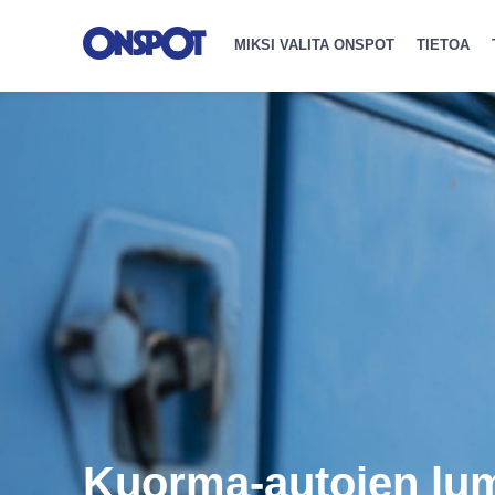
MIKSI VALITA ONSPOT
TIETOA
Kuorma-autojen lumi