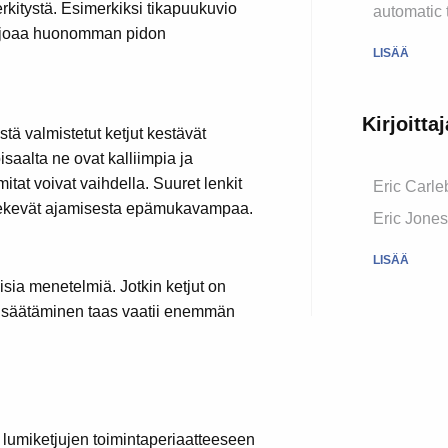
rkitystä. Esimerkiksi tikapuukuvio
automatic 
tarjoaa huonomman pidon
LISÄÄ
Kirjoitta
stä valmistetut ketjut kestävät
saalta ne ovat kalliimpia ja
tat voivat vaihdella. Suuret lenkit
Eric Carle
ta tekevät ajamisesta epämukavampaa.
Eric Jones
LISÄÄ
isia menetelmiä. Jotkin ketjut on
sten säätäminen taas vaatii enemmän
t lumiketjujen toimintaperiaatteeseen