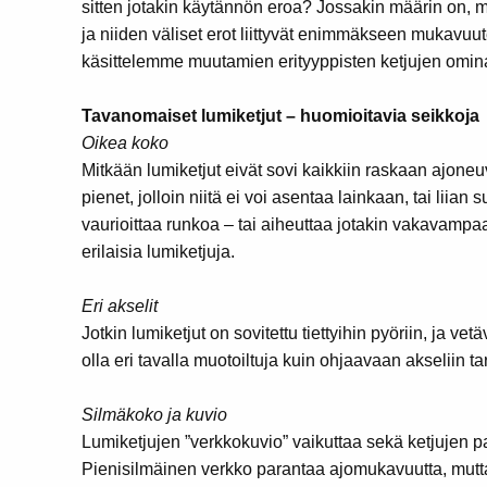
sitten jotakin käytännön eroa? Jossakin määrin on, mu
ja niiden väliset erot liittyvät enimmäkseen mukavuu
käsittelemme muutamien erityyppisten ketjujen omin
Tavanomaiset lumiketjut – huomioitavia seikkoja
Oikea koko
Mitkään lumiketjut eivät sovi kaikkiin raskaan ajoneuvo
pienet, jolloin niitä ei voi asentaa lainkaan, tai liian s
vaurioittaa runkoa – tai aiheuttaa jotakin vakavampaa
erilaisia lumiketjuja.
Eri akselit
Jotkin lumiketjut on sovitettu tiettyihin pyöriin, ja vet
olla eri tavalla muotoiltuja kuin ohjaavaan akseliin tar
Silmäkoko ja kuvio
Lumiketjujen ”verkkokuvio” vaikuttaa sekä ketjujen 
Pienisilmäinen verkko parantaa ajomukavuutta, mutta 