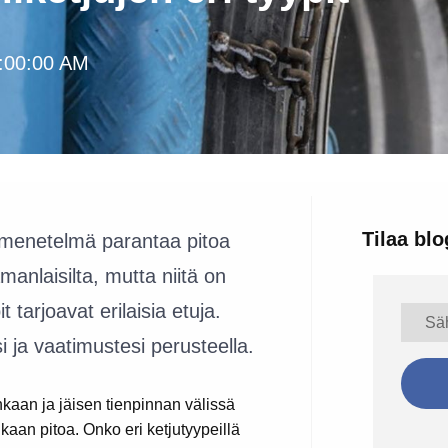
7:00:00 AM
Tilaa blo
u menetelmä parantaa pitoa
samanlaisilta, mutta niitä on
t tarjoavat erilaisia etuja.
i ja vaatimustesi perusteella.
kaan ja jäisen tienpinnan välissä
kaan pitoa. Onko eri ketjutyypeillä