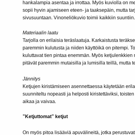
hankalampia asentaa ja irrottaa. Myös kuviolla on me
sopii hyvin ajamiseen eteen- ja taaksepäin, mutta 
sivusuuntaan. Vinoneliökuvio toimii kaikkiin suuntiin.
Materiaalin laatu
Tarjolla on erilaisia teräslaatuja. Karkaistusta teräkse
paremmin kulutusta ja niiden käyttöikä on pitempi. Toi
kuluttavat tien pintaa enemmän. Myös ketjulenkkien mi
pitävät paremmin mutaisilla ja lumisilla teillä, mut
Jännitys
Ketjujen kiristämiseen asennettaessa käytetään erila
suunniteltu nopeasti ja helposti kiristettäviksi, toi
aikaa ja vaivaa.
”Ketjuttomat” ketjut
On myös pitoa lisääviä apuvälineitä, jotka perustuva