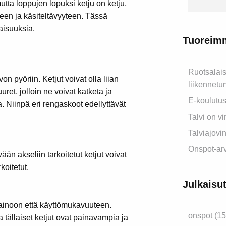
tta loppujen lopuksi ketju on ketju,
teen ja käsiteltävyyteen. Tässä
aisuuksia.
Tuoreimm
Ruotsalais
n pyöriin. Ketjut voivat olla liian
liikennetu
uuret, jolloin ne voivat katketa ja
E-koulutusr
. Niinpä eri rengaskoot edellyttävät
Talvi on vi
Talviajovin
Onspot-arv
ävään akseliin tarkoitetut ketjut voivat
koitetut.
Julkaisu
painoon että käyttömukavuuteen.
onspot (15
tällaiset ketjut ovat painavampia ja