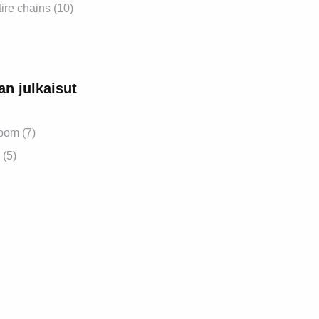
tire chains (10)
jan julkaisut
bom (7)
 (5)