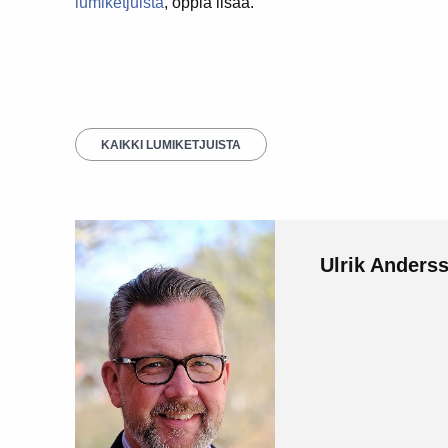
lumiketjuista
, oppia lisää.
KAIKKI LUMIKETJUISTA
Ulrik Anders