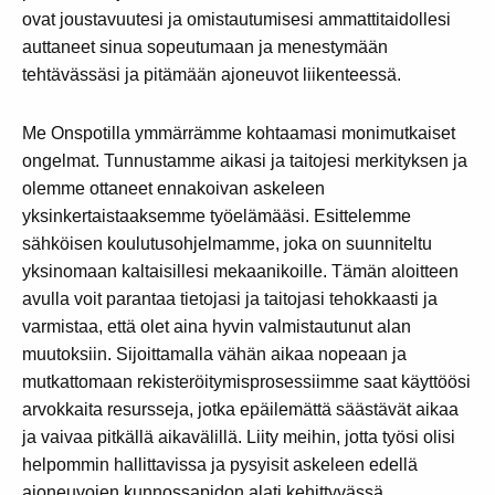
ovat joustavuutesi ja omistautumisesi ammattitaidollesi
auttaneet sinua sopeutumaan ja menestymään
tehtävässäsi ja pitämään ajoneuvot liikenteessä.
Me Onspotilla ymmärrämme kohtaamasi monimutkaiset
ongelmat. Tunnustamme aikasi ja taitojesi merkityksen ja
olemme ottaneet ennakoivan askeleen
yksinkertaistaaksemme työelämääsi. Esittelemme
sähköisen koulutusohjelmamme, joka on suunniteltu
yksinomaan kaltaisillesi mekaanikoille. Tämän aloitteen
avulla voit parantaa tietojasi ja taitojasi tehokkaasti ja
varmistaa, että olet aina hyvin valmistautunut alan
muutoksiin. Sijoittamalla vähän aikaa nopeaan ja
mutkattomaan rekisteröitymisprosessiimme saat käyttöösi
arvokkaita resursseja, jotka epäilemättä säästävät aikaa
ja vaivaa pitkällä aikavälillä. Liity meihin, jotta työsi olisi
helpommin hallittavissa ja pysyisit askeleen edellä
ajoneuvojen kunnossapidon alati kehittyvässä