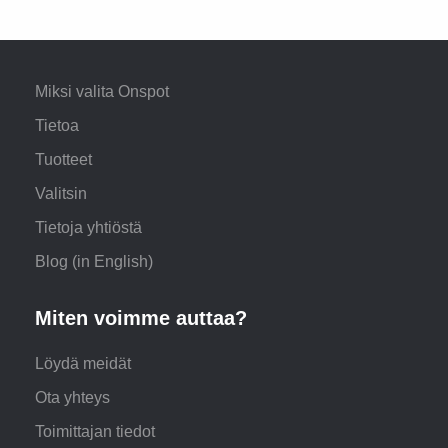
Miksi valita Onspot
Tietoa
Tuotteet
Valitsin
Tietoja yhtiöstä
Blog (in English)
Miten voimme auttaa?
Löydä meidät
Ota yhteys
Toimittajan tiedot